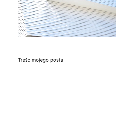
Treść mojego posta
Kontakt: 
Pływanie Brzeszcze 
Szkoła Narciarska 
Obozy Letnie i Zimowe 
☎️ 
698 063 057 , 606 644 345 
☎️ 
Pływanie Wola : 509 423 556 